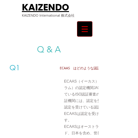
KAIZENDO
KAIZENDO ​International 株式会社
Q & A
Q1
​ECAAS はどのような認証機関ですか。
ECAAS（イーカス）はIAF（国際認定フォー
ラム）の認定機関JAS-ANZにより認定を受
ているISO認証審査の認定認証機関です。認
証機関には、認定を受けていない認証機関と
認定を受けている認証機関がありますが、
ECAASは認定を受けている認証機関となり
す。
ECAASはオーストラリア、ニュージーラン
ド、日本を含め、世界34か国で認証審査を