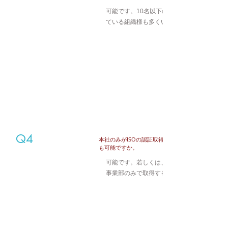
可能です。10名以下の組織様で認証取得さ
ている組織様も多くいらっしゃいます。
Q4
​本社のみがISOの認証取得をする、という形
も可能ですか。
可能です。若しくは、特定の営業所、特定の
事業部のみで取得することも可能です。