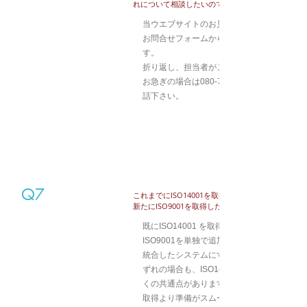
れについて相談したいのですが。
当ウエブサイトのお見積りフォームまたは、
お問合せフォームから24時間お問合せ可能
す。
折り返し、担当者がご連絡させて頂きます。
お急ぎの場合は080-7584－1515 までお電
話下さい。
Q7
​これまでにISO14001を取得していますが、
新たにISO9001を取得したいのですが。
​既にISO14001 を取得されている場合、
ISO9001を単独で追加でする方法と、両者を
統合したシステムにする方法があります。い
ずれの場合も、ISO14001とISO9001には多
くの共通点がありますので、追加取得は新規
取得より準備がスムーズに進むとお考えいた