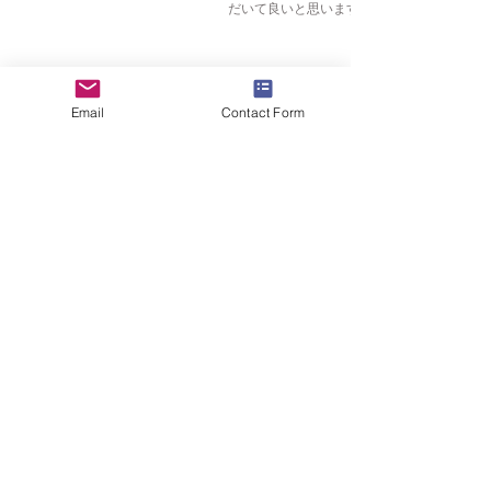
だいて良いと思います。
Email
Contact Form
Q8
ECAASでは日本語・英語両方での審査が可
能ですか？
はい、可能です。
ご希望があれば英語での審査（および、英語
での審査報告書の作成）も可能です。お気軽
にご相談ください。
（例えば、日本に本社、オーストラリアに現
地法人をお持ちの日系企業様に日英両言語で
審査をサポートさせて頂いております。）