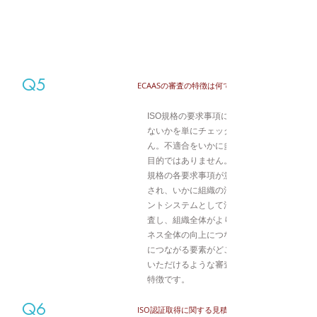
Q5
​ECAASの審査の特徴は何ですか。
ISO規格の要求事項に合っているか合ってい
ないかを単にチェックする審査ではありませ
ん。不適合をいかに多く見つけるかが審査の
目的ではありません。
規格の各要求事項が意図している内容が理解
され、いかに組織の活動に整合したマネジメ
ントシステムとして活用されているのかを審
査し、組織全体がより良くなる、またはビジ
ネス全体の向上につながる、顧客信頼性向上
につながる要素がどこにあるのかに気づいて
いただけるような審査がECAASのISO審査
特徴です。
Q6
​ISO認証取得に関する見積や、取得までの流