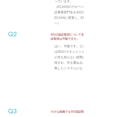
っています。
（ECAASのグローバル展開を受け、日本の
証事業部門名を2023年末よりKAIZENDOか
ECAASに変更し、ECAAS各国の名称と統
一）
Q2
​ISOの認証取得について全くの初心者でも認
証取得は可能ですか。
はい、可能です。どの認証取得組織様も最初
はISOのマネジメントシステムについては殆
ど何も知らない状態からスタートし、認証取
得され、年を重ねるごとに改善を積み重ね成
熟したシステムになっていきます。
Q3
小さな組織でもISO認証取得は可能ですか。