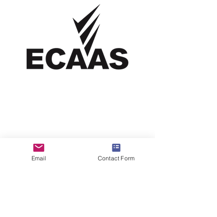
Describe what you offer here. Add a
few choice words and a stunning pic to
engage your audience and get them to
click.
Go to ECAAS
Email
Contact Form